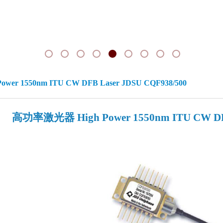
er 1550nm ITU CW DFB Laser JDSU CQF938/500
高功率激光器 High Power 1550nm ITU CW DFB