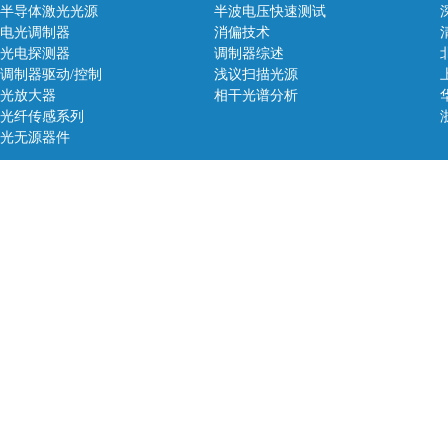
半导体激光光源
半
波电压快速测试
电光调制器
消偏技术
光电探测器
调制器综述
调制器驱动/控制
浅议扫描光源
光放大器
相干光谱分析
光纤传感系列
光无源器件
©​​
版权所有
深圳