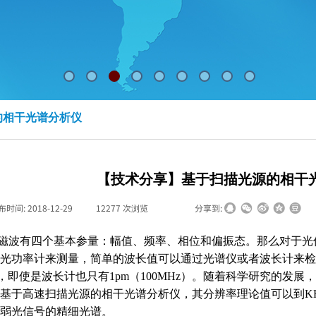
的相干光谱分析仪
【技术分享】基于扫描光源的相干
布时间:
2018-12-29
|
12277
次浏览
|
|
分享到:
磁波有四个基本参量：幅值、频率、相位和偏振态。那么对于光
光功率计来测量，简单的波长值可以通过光谱仪或者波长计来检
，即使是波长计也只有
1
pm
（
1
00MHz
）。随着科学研究的发展，
基于高速扫描光源的相干光谱分析仪，其分辨率理论值可以到
K
弱光信号的精细光谱。