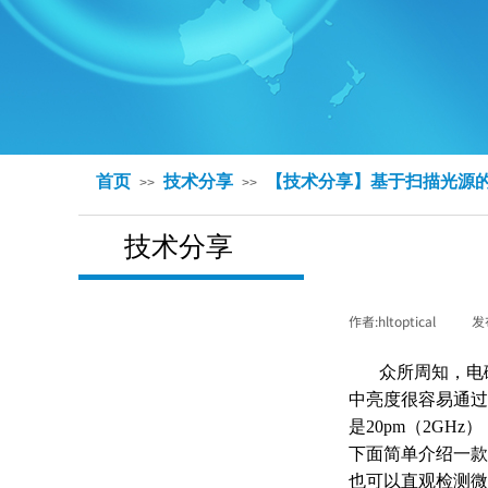
首页
技术分享
【技术分享】基于扫描光源
>>
>>
技术分享
作者:
hltoptical
|
发
技术分享
众所周知，电
中亮度很容易通过
是
2
0pm
（
2
GHz
）
下面简单介绍一款
也可以直观检测微